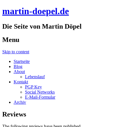
martin-doepel.de
Die Seite von Martin Döpel
Menu
Skip to content
Startseite
Blog
About
Lebenslauf
Kontakt
PGP Key
Social Networks
E-Mail-Formular
Archiv
Reviews
The following reviews have been published.