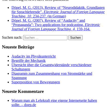
Döpel, M. G. (2013). Review of “Neurodidaktik. Grundlagen
für Sprachlehrende”.
Electronic Journal of Foreign Language
Teaching, 10,
234-237. (in German)
Döpel, M. G. (2007). Review of “Audacity” and
“Propaganda”: Two applications for podcasting.
Electronic
Journal of Foreign Language Teaching, 4,
159-164.
Suchen nach:
Neueste Beiträge
Audacity im Physikunterricht
Begriffe der Mechanik
Übersicht über die Gesamtwiderstände verschiedener
Schaltungen
Diagramm zum Zusammenhang von Stromstärke und
Spannung
Superposition von Bewegungen
Neueste Kommentare
Warum man als Lehrkraft eine eigene Internetseite haben
sollte. – doep.de