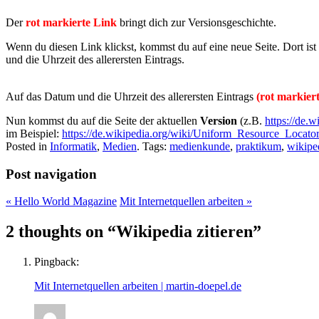
Der
rot markierte Link
bringt dich zur Versionsgeschichte.
Wenn du diesen Link klickst, kommst du auf eine neue Seite. Dort ist 
und die Uhrzeit des allerersten Eintrags.
Auf das Datum und die Uhrzeit des allerersten Eintrags
(rot markiert
Nun kommst du auf die Seite der aktuellen
Version
(z.B.
https://de.
im Beispiel:
https://de.wikipedia.org/wiki/Uniform_Resource_Locato
Posted in
Informatik
,
Medien
. Tags:
medienkunde
,
praktikum
,
wikipe
Post navigation
«
Hello World Magazine
Mit Internetquellen arbeiten
»
2 thoughts on “
Wikipedia zitieren
”
Pingback:
Mit Internetquellen arbeiten | martin-doepel.de