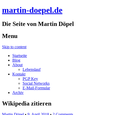
martin-doepel.de
Die Seite von Martin Döpel
Menu
Skip to content
Startseite
Blog
About
Lebenslauf
Kontakt
PGP Key
Social Networks
E-Mail-Formular
Archiv
Wikipedia zitieren
Martin Döpel
•
9. April 2018
•
2 Comments