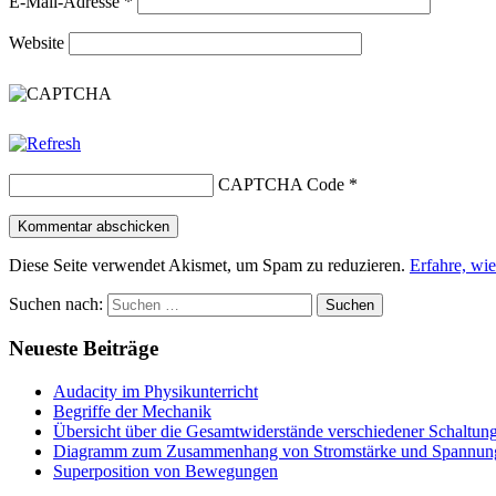
E-Mail-Adresse
*
Website
CAPTCHA Code
*
Diese Seite verwendet Akismet, um Spam zu reduzieren.
Erfahre, wi
Suchen nach:
Neueste Beiträge
Audacity im Physikunterricht
Begriffe der Mechanik
Übersicht über die Gesamtwiderstände verschiedener Schaltun
Diagramm zum Zusammenhang von Stromstärke und Spannun
Superposition von Bewegungen