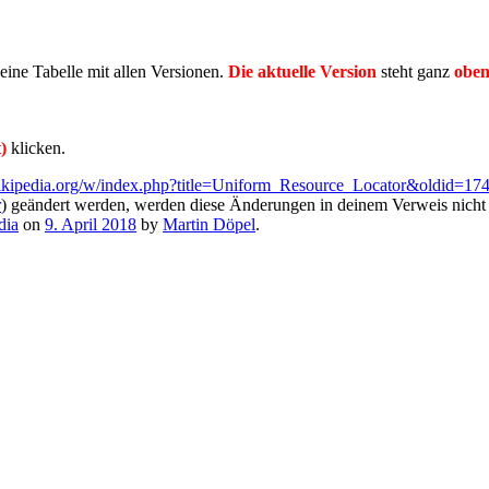
eine Tabelle mit allen Versionen.
Die aktuelle Version
steht ganz
obe
)
klicken.
wikipedia.org/w/index.php?title=Uniform_Resource_Locator&oldid=1
r
) geändert werden, werden diese Änderungen in deinem Verweis nicht
dia
on
9. April 2018
by
Martin Döpel
.