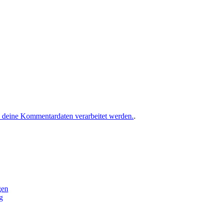
e deine Kommentardaten verarbeitet werden.
.
gen
g