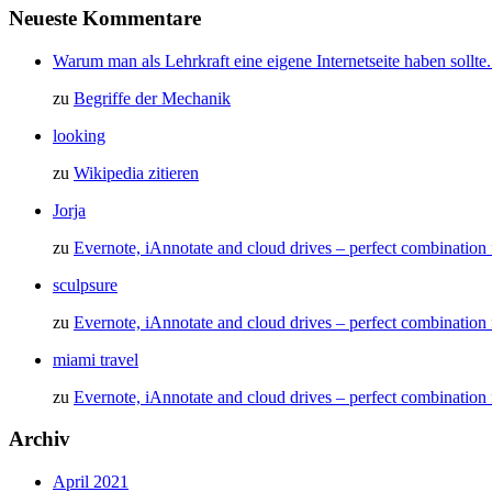
Neueste Kommentare
Warum man als Lehrkraft eine eigene Internetseite haben sollte
zu
Begriffe der Mechanik
looking
zu
Wikipedia zitieren
Jorja
zu
Evernote, iAnnotate and cloud drives – perfect combination
sculpsure
zu
Evernote, iAnnotate and cloud drives – perfect combination
miami travel
zu
Evernote, iAnnotate and cloud drives – perfect combination
Archiv
April 2021