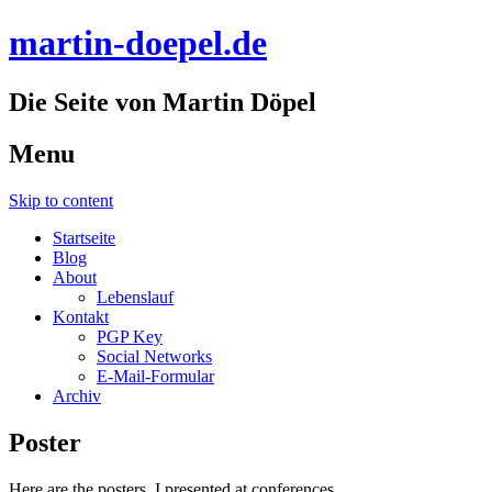
martin-doepel.de
Die Seite von Martin Döpel
Menu
Skip to content
Startseite
Blog
About
Lebenslauf
Kontakt
PGP Key
Social Networks
E-Mail-Formular
Archiv
Poster
Here are the posters, I presented at conferences.