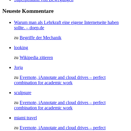
Neueste Kommentare
Warum man als Lehrkraft eine eigene Internetseite haben
sollte. – doep.de
zu
Begriffe der Mechanik
looking
zu
Wikipedia zitieren
Jorja
zu
Evernote, iAnnotate and cloud drives – perfect
combination for academic work
sculpsure
zu
Evernote, iAnnotate and cloud drives – perfect
combination for academic work
miami travel
zu
Evernote, iAnnotate and cloud drives – perfect