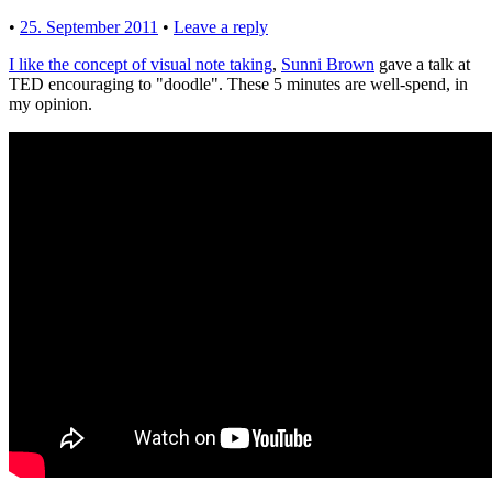
•
25. September 2011
•
Leave a reply
I like the concept of visual note taking
,
Sunni Brown
gave a talk at
TED encouraging to "doodle". These 5 minutes are well-spend, in
my opinion.