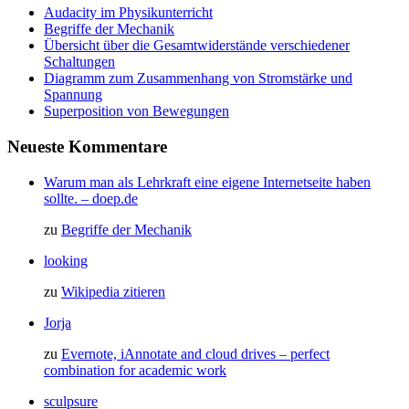
Audacity im Physikunterricht
Begriffe der Mechanik
Übersicht über die Gesamtwiderstände verschiedener
Schaltungen
Diagramm zum Zusammenhang von Stromstärke und
Spannung
Superposition von Bewegungen
Neueste Kommentare
Warum man als Lehrkraft eine eigene Internetseite haben
sollte. – doep.de
zu
Begriffe der Mechanik
looking
zu
Wikipedia zitieren
Jorja
zu
Evernote, iAnnotate and cloud drives – perfect
combination for academic work
sculpsure