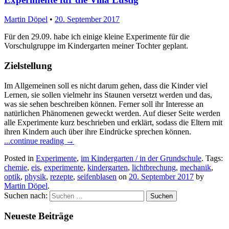
Martin Döpel
•
20. September 2017
Für den 29.09. habe ich einige kleine Experimente für die
Vorschulgruppe im Kindergarten meiner Tochter geplant.
Zielstellung
Im Allgemeinen soll es nicht darum gehen, dass die Kinder viel
Lernen, sie sollen vielmehr ins Staunen versetzt werden und das,
was sie sehen beschreiben können. Ferner soll ihr Interesse an
natürlichen Phänomenen geweckt werden. Auf dieser Seite werden
alle Experimente kurz beschrieben und erklärt, sodass die Eltern mit
ihren Kindern auch über ihre Eindrücke sprechen können.
...continue reading
→
Posted in
Experimente
,
im Kindergarten / in der Grundschule
. Tags:
chemie
,
eis
,
experimente
,
kindergarten
,
lichtbrechung
,
mechanik
,
optik
,
physik
,
rezepte
,
seifenblasen
on
20. September 2017
by
Martin Döpel
.
Suchen nach:
Neueste Beiträge