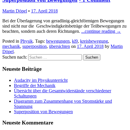
Martin Döpel
•
17. April 2018
Bei der Überlagerung von geradlinig-gleichförmigen Bewegungen
sind nicht nur die Geschwindigkeitsbeträge der Teilbewegungen zu
beachten, sondern auch deren Richtungen.
...continue reading
→
Posted in
Physik
. Tags:
bewegungen
,
kl9
,
kreisbewegung
,
mechanik
,
superposition
,
übersichten
on
17. April 2018
by
Martin
Döpel
.
Suchen nach:
Neueste Beiträge
Audacity im Physikunterricht
Begriffe der Mechanik
Übersicht über die Gesamtwiderstände verschiedener
Schaltungen
Diagramm zum Zusammenhang von Stromstärke und
Spannung
Superposition von Bewegungen
Neueste Kommentare